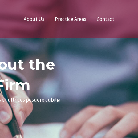
About Us
Practice Areas
Contact
out the
Firm
 et ultrices posuere cubilia