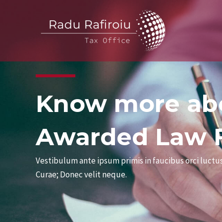
Skip
to
content
Know more ab
Awarded Law 
Vestibulum ante ipsum primis in faucibus orci luctus
Curae; Donec velit neque.